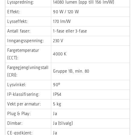
Lysspredning:
14080 lumen (opp till 156 lm/W)
Effekt:
90 W / 120 W
Lysseffekt:
170 lm/W
Antall faser:
1-fase eller 3-fase
Inngangsspenning:
230 V
Fargetemperatur
4000 K
(CCT):
Fargegjengivningstall
Gruppe 1B, min. 80
(CRI):
Lysvinkel:
90°
IP-klassifisering:
IP54
Vekt per armatur:
5 kg
Plug & Play:
Ja
Dimbar:
Ja (tilvalg)
CE-godkjent:
Ja