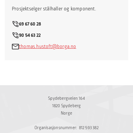
Prosjektselger stålhaller og komponent.
69 67 60 28
90 54 63 22
thomas.hustoft@borga.no
Spydebergveien 164
1820 Spydeberg
Norge
Organisasjonsnummer: 812 593 382