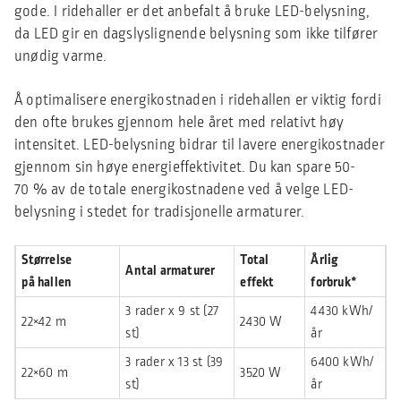
gode. I ridehaller er det anbefalt å bruke LED-belysning,
da LED gir en dagslyslignende belysning som ikke tilfører
unødig varme.
Å optimalisere energikostnaden i ridehallen er viktig fordi
den ofte brukes gjennom hele året med relativt høy
intensitet. LED-belysning bidrar til lavere energikostnader
gjennom sin høye energieffektivitet. Du kan spare 50-
70 % av de totale energikostnadene ved å velge LED-
belysning i stedet for tradisjonelle armaturer.
Størrelse
Total
Årlig
Antal armaturer
på hallen
effekt
forbruk*
3 rader x 9 st (27
4430 kWh/
22×42 m
2430 W
st)
år
3 rader x 13 st (39
6400 kWh/
22×60 m
3520 W
st)
år