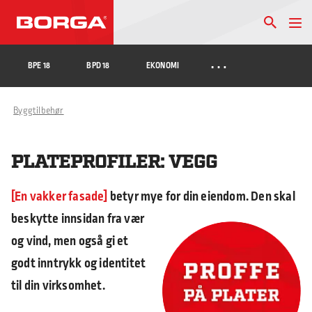
…
BPE 18
BPD 18
EKONOMI
Byggtilbehør
PLATEPROFILER: VEGG
En vakker fasade
betyr mye for din eiendom. Den skal
beskytte innsidan fra vær
og vind, men også gi et
godt inntrykk og identitet
til din virksomhet.