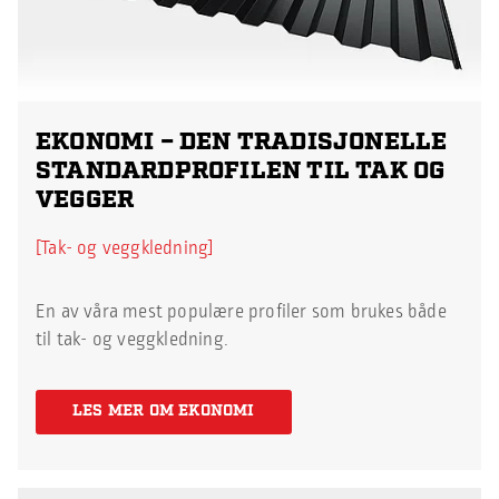
EKONOMI
– DEN TRADISJONELLE
STANDARDPROFILEN TIL TAK OG
VEGGER
Tak- og veggkledning
En av våra mest populære profiler som brukes både
til tak- og veggkledning.
LES MER OM EKONOMI