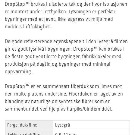
DropStop™ brukes i uisolerte tak og der hvor isolasjonen
er montert under lettbjelken. Løsningen er perfekt i
bygninger med et jevnt, ikke-aggressivt miljø med
middels luftfuktighet.
De gode reflekterende egenskapene til den lysegrå filmen
gir et godt lysnivå i bygningen. DropStop™ kan brukes i
de fleste godt ventilerte bygninger, fabrikklokaler med
produksjon på dagtid og bygninger med minimal
oppvarming.
DropStop™ er en sammensatt fiberduk som limes mot
den malte platens underside. Fiberduken er laget av en
blanding av naturlige og syntetiske fibrer som er
sammenbundet ved hjelp av harpiks/bindemiddel.
Farge, duk/film:
Lysegrå
Tykkelse duk/film:
0,8–1,1 mm