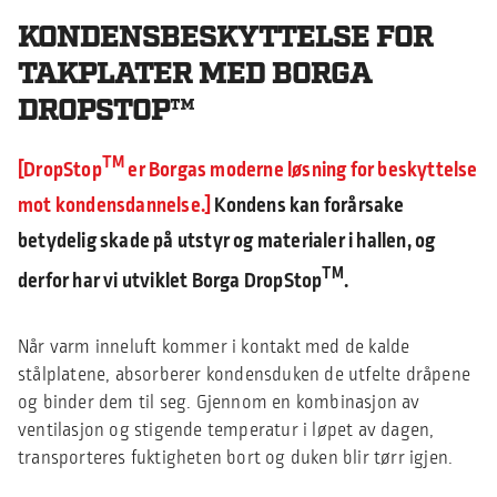
KONDENSBESKYTTELSE FOR
TAKPLATER MED BORGA
DROPSTOP™
TM
DropStop
er Borgas moderne løsning for beskyttelse
mot kondensdannelse.
Kondens kan forårsake
betydelig skade på utstyr og materialer i hallen, og
TM
derfor har vi utviklet Borga DropStop
.
Når varm inneluft kommer i kontakt med de kalde
stålplatene, absorberer kondensduken de utfelte dråpene
og binder dem til seg. Gjennom en kombinasjon av
ventilasjon og stigende temperatur i løpet av dagen,
transporteres fuktigheten bort og duken blir tørr igjen.