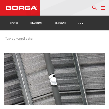
…
BPD 18
EKONOMI
ELEGANT
Tak- og veggtilbehør