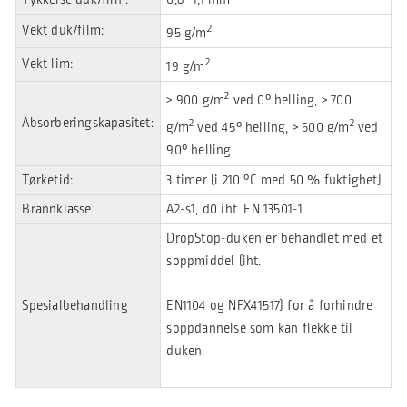
2
Vekt duk/film:
95 g/m
2
Vekt lim:
19 g/m
2
> 900 g/m
ved 0° helling, > 700
Absorberingskapasitet:
2
2
g/m
ved 45° helling, > 500 g/m
ved
90° helling
Tørketid:
3 timer (i 210 °C med 50 % fuktighet)
Brannklasse
A2-s1, d0 iht. EN 13501-1
DropStop-duken er behandlet med et
soppmiddel (iht.
Spesialbehandling
EN1104 og NFX41517) for å forhindre
soppdannelse som kan flekke til
duken.