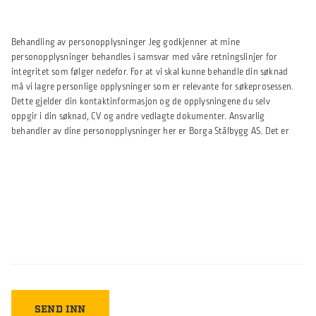
Behandling av personopplysninger Jeg godkjenner at mine
personopplysninger behandles i samsvar med våre retningslinjer for
integritet som følger nedefor. For at vi skal kunne behandle din søknad
må vi lagre personlige opplysninger som er relevante for søkeprosessen.
Dette gjelder din kontaktinformasjon og de opplysningene du selv
oppgir i din søknad, CV og andre vedlagte dokumenter. Ansvarlig
behandler av dine personopplysninger her er Borga Stålbygg AS. Det er
som regel kun autorisert personal som får tilgang til opplysningene,
men de kan også overlates til eksterne konsulenter og eksperter som
f.eks. rekrutteringsselskaper som skal bistå i rekrutteringsprosessen. Vi
lagerer opplysningene under rekrutteringsprosessen og påfølgende i en
rimelig periode med henblikk på eventuelle fremtidige
rekrutteringsbehov. Dersom du ikke ønsker at dine personopplysninger
lagres for fremtidige rekrutteringsbehov kan du når som helst kontakte
oss for å få slettet dine opplysninger. Dine personopplysninger vil ikke bli
benyttet til andre formål, og vil heller ikke utleveres til andre
virksomheter, eller utenforstående, med mindre du samtykker til dette.
Opplysningene vil bli lagret så lenge det er nødvendig for å oppfylle disse
formål, og vil deretter slettes. Dette med mindre det foreligger