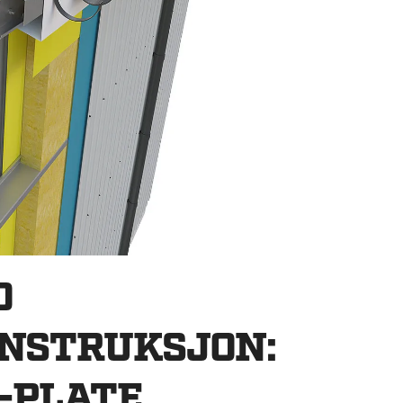
D
ONSTRUKSJON:
-PLATE