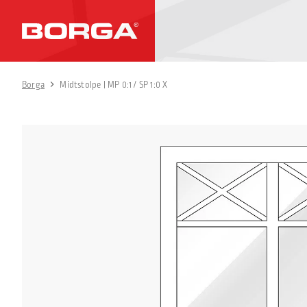
Borga
Midtstolpe | MP 0:1 / SP 1:0 X