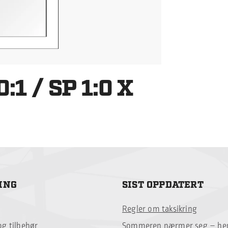
1 / SP 1:0 X
ING
SIST OPPDATERT
Regler om taksikring
og tilbehør
Sommeren nærmer seg – her