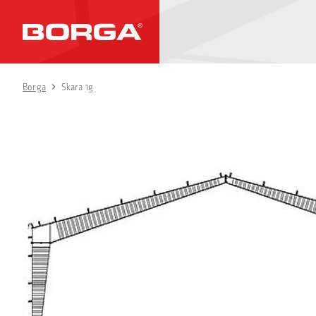
Borga
Skara 1g