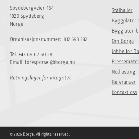
Spydebergveien 164
Stålhaller
1820 Spydeberg
Byggplater 
Norge
Bygg uten 
Organisasjonsnummer: 812 593 382
Om Borga
Jobbe for B
Tel: +47 69 67 60 28
Pressemater
Email:
foresporsel@borga.no
Nedlasting
Retningslinjer for integritet
Referanser
Kontakt oss
© 2026 Borga, All rights reserved.