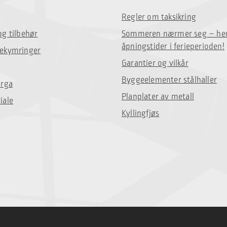
Regler om taksikring
og tilbehør
Sommeren nærmer seg – her
åpningstider i ferieperioden!
bekymringer
Garantier og vilkår
Byggeelementer stålhaller
orga
Planplater av metall
iale
Kyllingfjøs