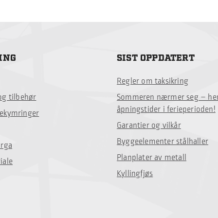
ING
SIST OPPDATERT
Regler om taksikring
og tilbehør
Sommeren nærmer seg – her
åpningstider i ferieperioden!
bekymringer
Garantier og vilkår
Byggeelementer stålhaller
orga
Planplater av metall
iale
Kyllingfjøs