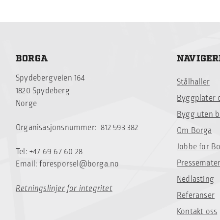
BORGA
NAVIGER
Spydebergveien 164
Stålhaller
1820 Spydeberg
Byggplater 
Norge
Bygg uten 
Organisasjonsnummer: 812 593 382
Om Borga
Jobbe for B
Tel: +47 69 67 60 28
Pressemater
Email:
foresporsel@borga.no
Nedlasting
Retningslinjer for integritet
Referanser
Kontakt oss