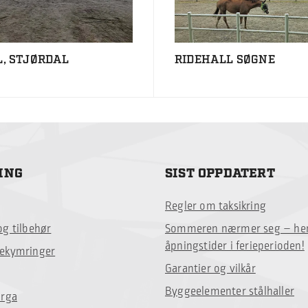
, STJØRDAL
RIDEHALL SØGNE
ING
SIST OPPDATERT
Regler om taksikring
og tilbehør
Sommeren nærmer seg – her
åpningstider i ferieperioden!
bekymringer
Garantier og vilkår
Byggeelementer stålhaller
orga