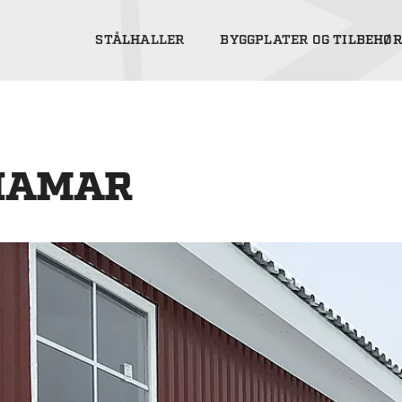
STÅLHALLER
BYGGPLATER OG TILBEHØR
LHAMAR