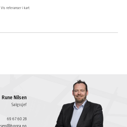
Vis referanser i kart
Rune Nilsen
Salgssjef
69 67 60 28
ilsen@borga.no