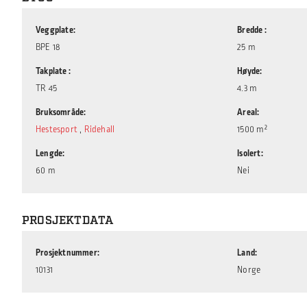
Veggplate
Bredde
BPE 18
25 m
Takplate
Høyde
TR 45
4.3 m
Bruksområde
Areal
Hestesport
,
Ridehall
1500 m²
Lengde
Isolert
60 m
Nei
PROSJEKTDATA
Prosjektnummer
Land
10131
Norge