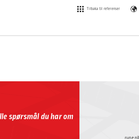
Tilbaka til referenser
alle spørsmål du har om
rune.n