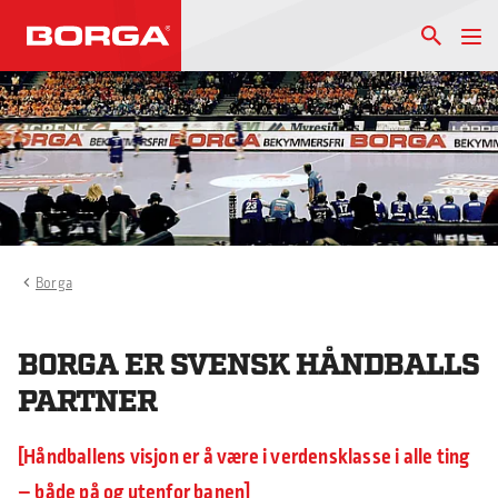
Borga
BORGA ER SVENSK HÅNDBALLS
PARTNER
Håndballens visjon er å være i verdensklasse i alle ting
– både på og utenfor banen