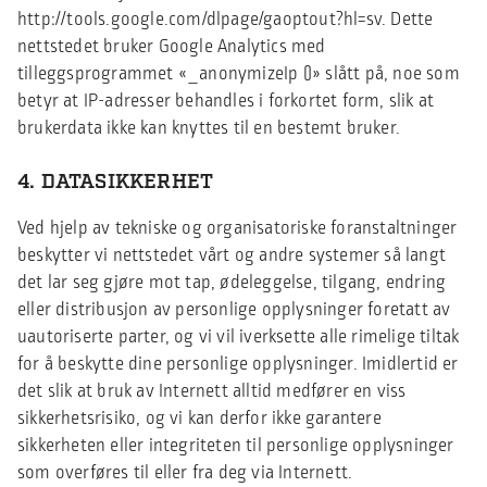
http://tools.google.com/dlpage/gaoptout?hl=sv. Dette
nettstedet bruker Google Analytics med
tilleggsprogrammet «_anonymizeIp ()» slått på, noe som
betyr at IP-adresser behandles i forkortet form, slik at
brukerdata ikke kan knyttes til en bestemt bruker.
4. DATASIKKERHET
Ved hjelp av tekniske og organisatoriske foranstaltninger
beskytter vi nettstedet vårt og andre systemer så langt
det lar seg gjøre mot tap, ødeleggelse, tilgang, endring
eller distribusjon av personlige opplysninger foretatt av
uautoriserte parter, og vi vil iverksette alle rimelige tiltak
for å beskytte dine personlige opplysninger. Imidlertid er
det slik at bruk av Internett alltid medfører en viss
sikkerhetsrisiko, og vi kan derfor ikke garantere
sikkerheten eller integriteten til personlige opplysninger
som overføres til eller fra deg via Internett.