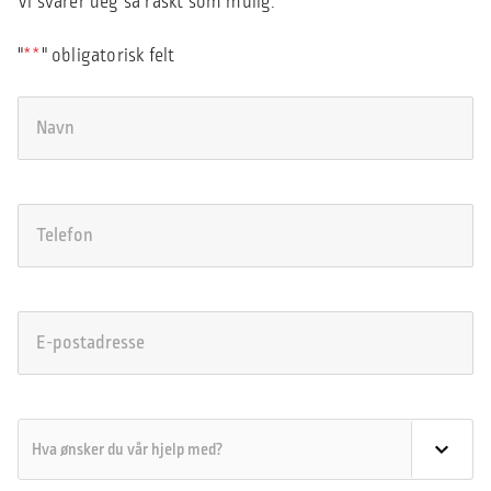
Vi svarer deg så raskt som mulig.
"
*
" obligatorisk felt