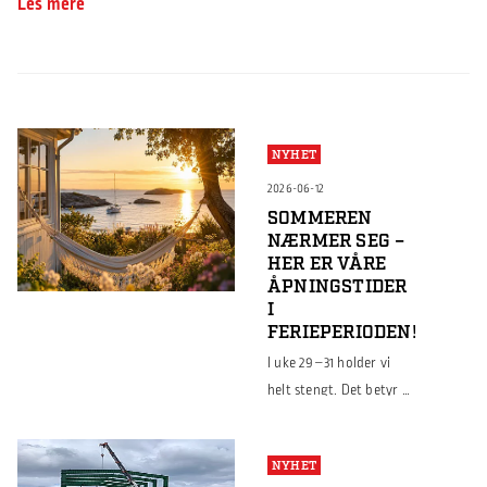
Les mere
NYHET
2026-06-12
SOMMEREN
NÆRMER SEG –
HER ER VÅRE
ÅPNINGSTIDER
I
FERIEPERIODEN!
I uke 29–31 holder vi
helt stengt. Det betyr at
vi ikke kan levere
takplater i disse ukene.
NYHET
Siste bestillingsdag for