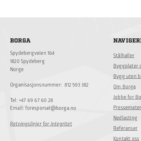
BORGA
NAVIGER
Spydebergveien 164
Stålhaller
1820 Spydeberg
Byggplater 
Norge
Bygg uten 
Organisasjonsnummer: 812 593 382
Om Borga
Jobbe for B
Tel: +47 69 67 60 28
Pressemater
Email:
foresporsel@borga.no
Nedlasting
Retningslinjer for integritet
Referanser
Kontakt oss