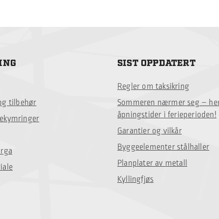
ING
SIST OPPDATERT
Regler om taksikring
og tilbehør
Sommeren nærmer seg – her
åpningstider i ferieperioden!
bekymringer
Garantier og vilkår
Byggeelementer stålhaller
orga
Planplater av metall
iale
Kyllingfjøs