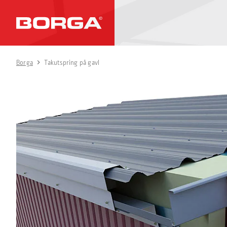
Borga
Takutspring på gavl