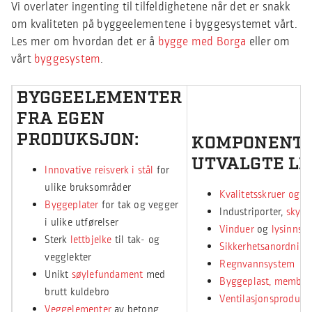
Vi overlater ingenting til tilfeldighetene når det er snakk
om kvaliteten på byggeelementene i byggesystemet vårt.
Les mer om hvordan det er å
bygge med Borga
eller om
vårt
byggesystem
.
BYGGEELEMENTER
FRA EGEN
PRODUKSJON:
KOMPONENTE
UTVALGTE L
Innovative reisverk i stål
for
ulike bruksområder
Kvalitetsskruer og a
Byggeplater
for tak og vegger
Industriporter,
skyve
i ulike utførelser
Vinduer
og
lysinnsli
Sterk
lettbjelke
til tak- og
Sikkerhetsanordninge
vegglekter
Regnvannsystem
Unikt
søylefundament
med
Byggeplast, membra
brutt kuldebro
Ventilasjonsprodukt
Veggelementer
av betong