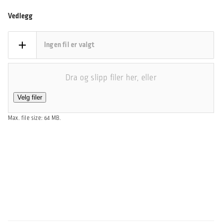
Vedlegg
Ingen fil er valgt
Dra og slipp filer her, eller
Velg filer
Max. file size: 64 MB.