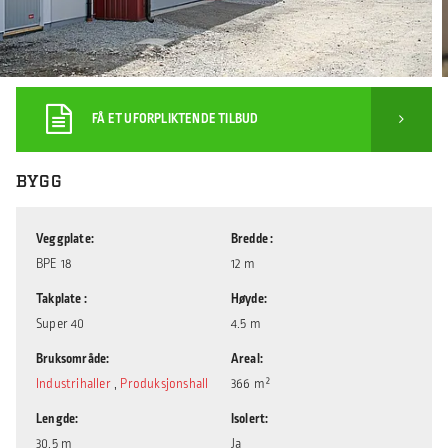
FÅ ET UFORPLIKTENDE TILBUD
BYGG
Veggplate
Bredde
BPE 18
12 m
Takplate
Høyde
Super 40
4.5 m
Bruksområde
Areal
Industrihaller
,
Produksjonshall
366 m²
Lengde
Isolert
30.5 m
Ja