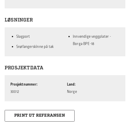
LØSNINGER
Slagport
Innvendige veggplater -
Borga BPE-18
Snøfangerskinne på tak
PROSJEKTDATA
Prosjektnummer
Land
30012
Norge
PRINT UT REFERANSEN