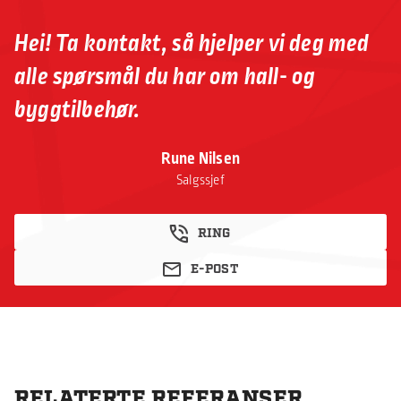
Hei! Ta kontakt, så hjelper vi deg med
alle spørsmål du har om hall- og
byggtilbehør.
Rune Nilsen
Salgssjef
RING
E-POST
RELATERTE REFERANSER