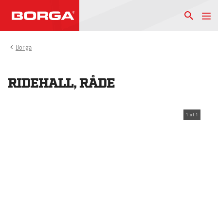
Borga
RIDEHALL, RÅDE
1
of
1