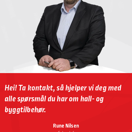
Hei! Ta kontakt, så hjelper vi deg med
alle spørsmål du har om hall- og
byggtilbehør.
Rune Nilsen