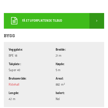
FÅ ET UFORPLIKTENDE TILBUD
BYGG
Veggplate
Bredde
BPE 18
21 m
Takplate
Høyde
Super 40
5 m
Bruksområde
Areal
Ridehall
882 m²
Lengde
Isolert
42 m
Nei