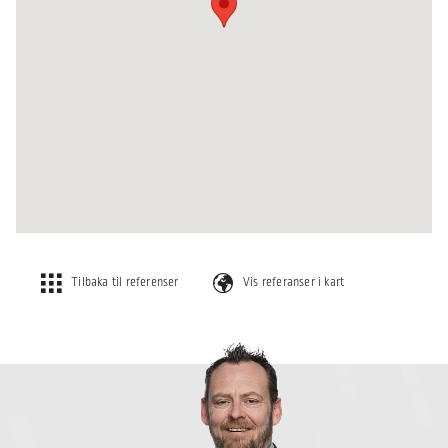
Tilbaka til referenser
Vis referanser i kart